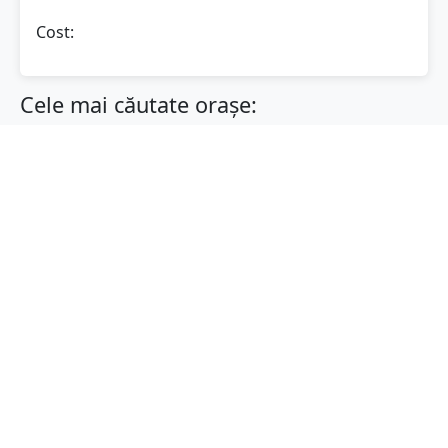
Cost:
Cele mai căutate orașe:
București
Cluj-Napoca
Iași
Constanța
Timișoara
Brașov
Sibiu
Craiova
Galați
Oradea
Ploiești
Brăila
Arad