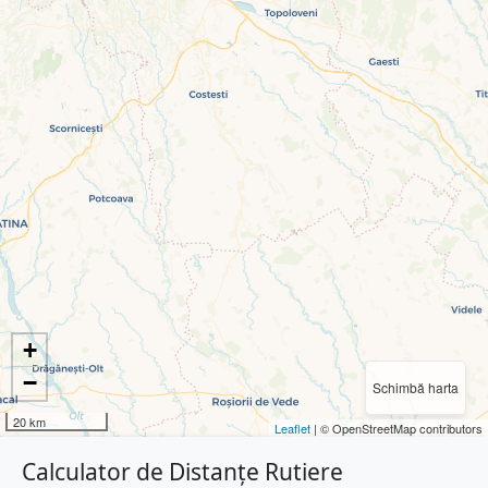
+
−
Schimbă harta
20 km
Leaflet
| © OpenStreetMap contributors
Calculator de Distanțe Rutiere