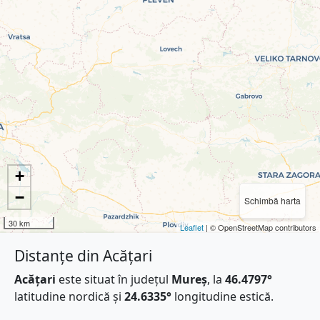
+
−
Schimbă harta
30 km
Leaflet
| © OpenStreetMap contributors
Distanțe din Acățari
Acățari
este situat în județul
Mureș
, la
46.4797°
latitudine nordică și
24.6335°
longitudine estică.