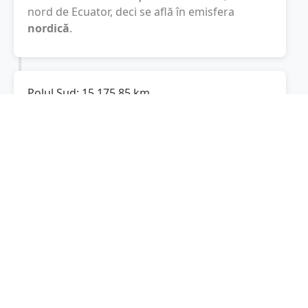
nord de Ecuator, deci se află în emisfera
nordică
.
Polul Sud:
15.175,85
km
Cât este de departe
Acățari
de Polul Sud? De
la
Acățari
la Polul Sud sunt
15.175,85
km
, spre
sud.
Localități în apropiere de Acățari
Crăciunești
(5 km)
Păsăreni
(5 km)
Livezeni
(8 km)
Coroisânmărtin
(9 km)