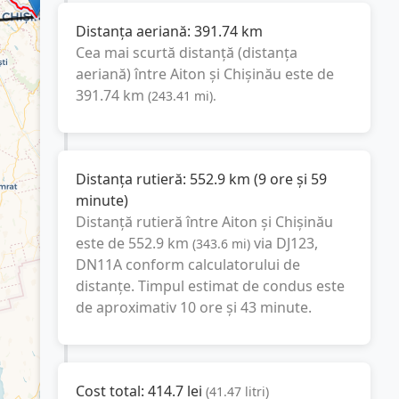
Distanța aeriană:
391.74
km
Cea mai scurtă distanță (distanța
aeriană) între
Aiton
și
Chișinău
este de
391.74
km
(
243.41
mi
).
Distanța rutieră:
552.9
km
(
9 ore și 59
minute
)
Distanță rutieră între
Aiton
și
Chișinău
este de
552.9
km
via DJ123,
(
343.6
mi
)
DN11A
conform calculatorului de
distanțe. Timpul estimat de condus este
de aproximativ
10 ore și 43 minute
.
Cost total:
414.7
lei
(
41.47
litri
)