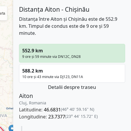
Distanța Aiton - Chișinău
rta
Distanța între Aiton și Chișinău este de 552.9
km. Timpul de condus este de 9 ore și 59
minute.
552.9 km
9 ore și 59 minute via DN12C, DN28
588.2 km
10 ore și 43 minute via DJ123, DN11A
Detalii despre traseu
Aiton
Cluj, Romania
Latitudine:
46.6831
(46° 40' 59.16" N)
Longitudine:
23.7377
(23° 44' 15.72" E)