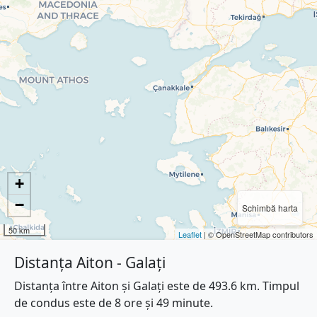
+
−
Schimbă harta
50 km
Leaflet
| © OpenStreetMap contributors
Distanța Aiton - Galați
Distanța între Aiton și Galați este de 493.6 km. Timpul
de condus este de 8 ore și 49 minute.