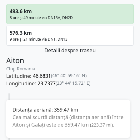
493.6 km
8 ore și 49 minute via DN13A, DN2D
576.3 km
9 ore și 21 minute via DN1, DN13
Detalii despre traseu
Aiton
Cluj, Romania
Latitudine:
46.6831
(46° 40' 59.16" N)
Longitudine:
23.7377
(23° 44' 15.72" E)
Distanța aeriană:
359.47
km
Cea mai scurtă distanță (distanța aeriană) între
Aiton
și
Galați
este de
359.47
km
(
223.37
mi
).