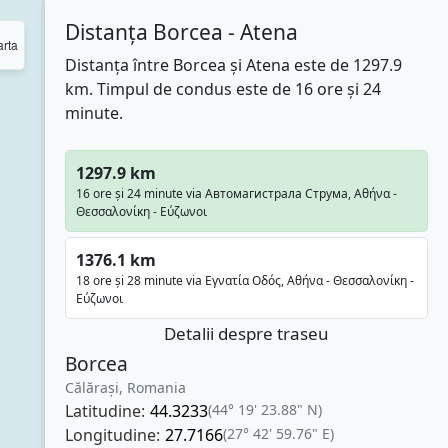
Distanța Borcea - Atena
rta
Distanța între Borcea și Atena este de 1297.9
km. Timpul de condus este de 16 ore și 24
minute.
1297.9 km
16 ore și 24 minute via Автомагистрала Струма, Αθήνα -
Θεσσαλονίκη - Εύζωνοι
1376.1 km
18 ore și 28 minute via Εγνατία Οδός, Αθήνα - Θεσσαλονίκη -
Εύζωνοι
Detalii despre traseu
Borcea
Călărași, Romania
Latitudine:
44.3233
(44° 19' 23.88" N)
Longitudine:
27.7166
(27° 42' 59.76" E)