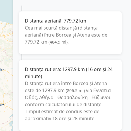
Distanța aeriană:
779.72
km
Cea mai scurtă distanță (distanța
aeriană) între
Borcea
și
Atena
este de
779.72
km
(
484.5
mi
).
Distanța rutieră:
1297.9
km
(
16 ore și 24
minute
)
Distanță rutieră între
Borcea
și
Atena
este de
1297.9
km
via Εγνατία
(
806.5
mi
)
Οδός, Αθήνα - Θεσσαλονίκη - Εύζωνοι
conform calculatorului de distanțe.
Timpul estimat de condus este de
aproximativ
18 ore și 28 minute
.