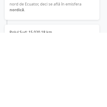
nord de Ecuator, deci se află în emisfera
nordică
.
Polul Sud:
15.020,18
km
Cât este de departe
Cerna
de Polul Sud? De la
Cerna
la Polul Sud sunt
15.020,18
km
, spre
sud.
Localități în apropiere de Cerna
Hamcearca
(8 km)
Turcoaia
(9 km)
Horia
(13 km)
Greci
(13 km)