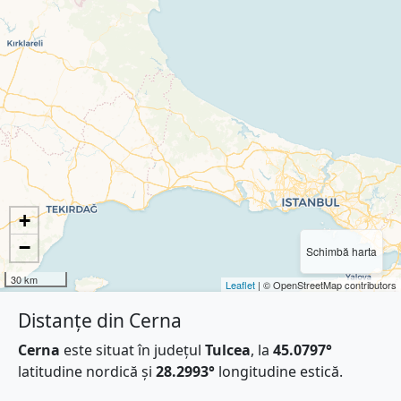
+
−
Schimbă harta
30 km
Leaflet
| © OpenStreetMap contributors
Distanțe din Cerna
Cerna
este situat în județul
Tulcea
, la
45.0797°
latitudine nordică și
28.2993°
longitudine estică.