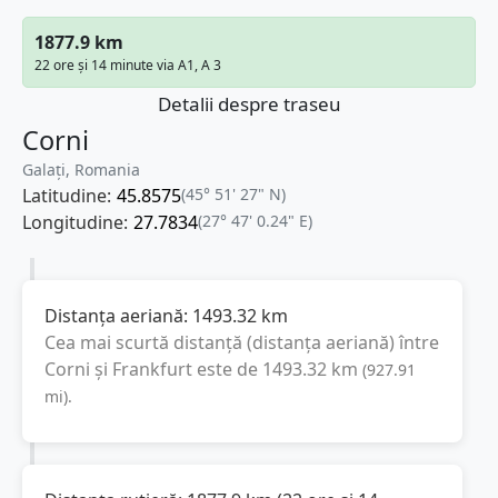
1877.9 km
22 ore și 14 minute via A1, A 3
Detalii despre traseu
Corni
Galați, Romania
Latitudine:
45.8575
(45° 51' 27" N)
Longitudine:
27.7834
(27° 47' 0.24" E)
Distanța aeriană:
1493.32
km
Cea mai scurtă distanță (distanța aeriană) între
Corni
și
Frankfurt
este de
1493.32
km
(
927.91
mi
).