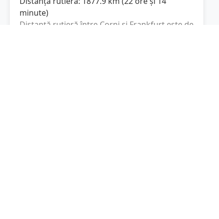
Distanța rutieră:
1877.9
km
(
22 ore și 14
minute
)
Distanță rutieră între
Corni
și
Frankfurt
este de
1877.9
km
via A1, A 3
conform
(
1166.9
mi
)
calculatorului de distanțe. Timpul estimat de
condus este de aproximativ
22 ore și 14
minute
.
Cost total:
1408.4
lei
(
140.84
litri
)
La un consum mediu de
7.5 litri / 100 km
,
costul total al călătoriei este de
1408.4
lei
, cu
un consum total de
140.84
litri
de combustibil.
Frankfurt
Hesse, Germania