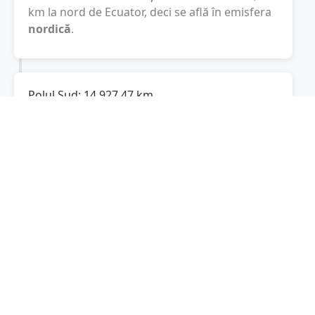
km
la nord de Ecuator, deci se află în emisfera
nordică
.
Polul Sud:
14.927,47
km
Cât este de departe
Coșoveni
de Polul Sud? De
la
Coșoveni
la Polul Sud sunt
14.927,47
km
,
spre sud.
Localități în apropiere de Coșoveni
Malu Mare
(6 km)
Leu
(8 km)
Robăneștii de Jos
(10 km)
Pielești
(11 km)