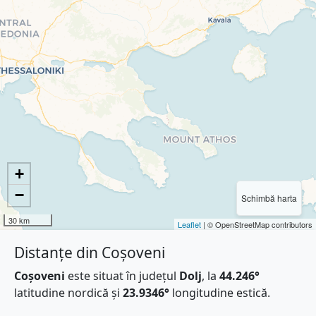
+
−
Schimbă harta
30 km
Leaflet
| © OpenStreetMap contributors
Distanțe din Coșoveni
Coșoveni
este situat în județul
Dolj
, la
44.246°
latitudine nordică și
23.9346°
longitudine estică.