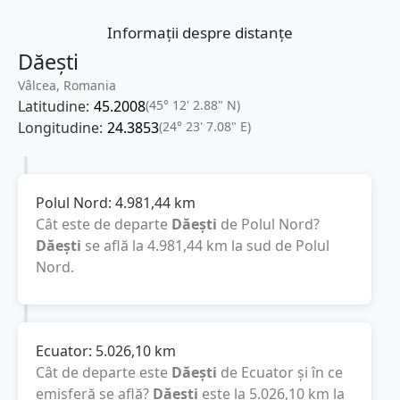
Informații despre distanțe
Dăești
Vâlcea, Romania
Latitudine:
45.2008
(45° 12' 2.88" N)
Longitudine:
24.3853
(24° 23' 7.08" E)
Polul Nord:
4.981,44
km
Cât este de departe
Dăești
de Polul Nord?
Dăești
se află la
4.981,44
km
la sud de Polul
Nord.
Ecuator:
5.026,10
km
Cât de departe este
Dăești
de Ecuator și în ce
emisferă se află?
Dăești
este la
5.026,10
km
la