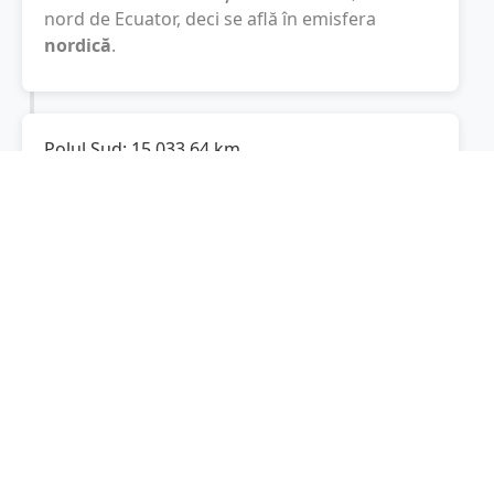
nord de Ecuator, deci se află în emisfera
nordică
.
Polul Sud:
15.033,64
km
Cât este de departe
Dăești
de Polul Sud? De la
Dăești
la Polul Sud sunt
15.033,64
km
, spre
sud.
Localități în apropiere de Dăești
Sălătrucel
(5 km)
Runcu
(5 km)
Muereasca
(6 km)
Olteni
(6 km)