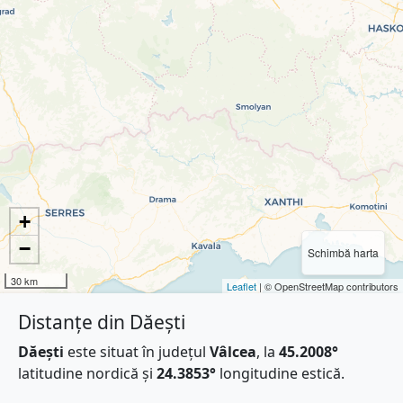
+
−
Schimbă harta
30 km
Leaflet
| © OpenStreetMap contributors
Distanțe din Dăești
Dăești
este situat în județul
Vâlcea
, la
45.2008°
latitudine nordică și
24.3853°
longitudine estică.