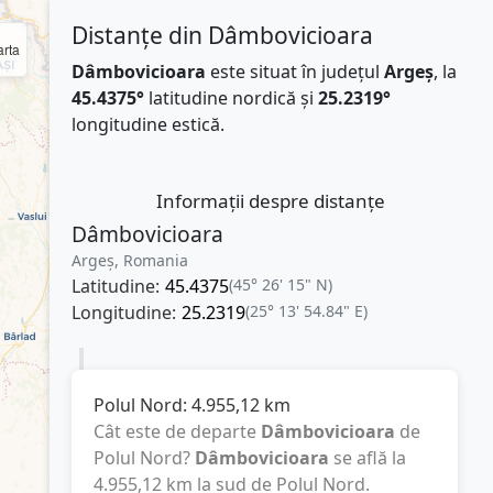
Distanțe din Dâmbovicioara
rta
Dâmbovicioara
este situat în județul
Argeș
, la
45.4375°
latitudine nordică și
25.2319°
longitudine estică.
Informații despre distanțe
Dâmbovicioara
Argeș, Romania
Latitudine:
45.4375
(45° 26' 15" N)
Longitudine:
25.2319
(25° 13' 54.84" E)
Polul Nord:
4.955,12
km
Cât este de departe
Dâmbovicioara
de
Polul Nord?
Dâmbovicioara
se află la
4.955,12
km
la sud de Polul Nord.