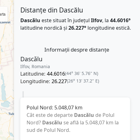
Distanțe din Dascălu
rta
Dascălu
este situat în județul
Ilfov
, la
44.6016°
latitudine nordică și
26.227°
longitudine estică.
Informații despre distanțe
Dascălu
Ilfov, Romania
Latitudine:
44.6016
(44° 36' 5.76" N)
Longitudine:
26.227
(26° 13' 37.2" E)
Polul Nord:
5.048,07
km
Cât este de departe
Dascălu
de Polul
Nord?
Dascălu
se află la
5.048,07
km
la
sud de Polul Nord.