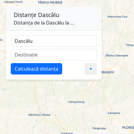
Distanțe
Dascălu
Distanța de la Dascălu la ...
Calculează distanța
+