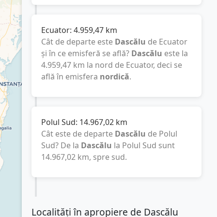
Ecuator:
4.959,47
km
Cât de departe este
Dascălu
de Ecuator
și în ce emisferă se află?
Dascălu
este la
4.959,47
km
la nord de Ecuator, deci se
află în emisfera
nordică
.
Polul Sud:
14.967,02
km
Cât este de departe
Dascălu
de Polul
Sud? De la
Dascălu
la Polul Sud sunt
14.967,02
km
, spre sud.
Localități în apropiere de Dascălu