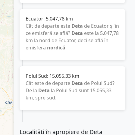
Ecuator:
5.047,78
km
Cât de departe este
Deta
de Ecuator și în
ce emisferă se află?
Deta
este la
5.047,78
km
la nord de Ecuator, deci se află în
emisfera
nordică
.
Polul Sud:
15.055,33
km
Cât este de departe
Deta
de Polul Sud?
De la
Deta
la Polul Sud sunt
15.055,33
km
, spre sud.
Localități în apropiere de Deta