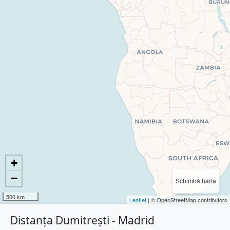
+
−
Schimbă harta
500 km
Leaflet
| © OpenStreetMap contributors
Distanța Dumitrești - Madrid