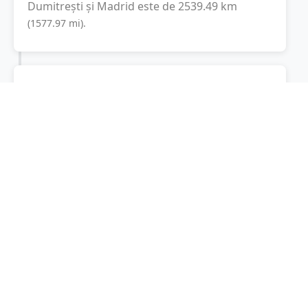
Dumitrești
și
Madrid
este de
2539.49
km
(
1577.97
mi
).
Distanța rutieră:
3394.1
km
(
38 ore și 10
minute
)
Distanță rutieră între
Dumitrești
și
Madrid
este
de
3394.1
km
via A3, Autostrada
(
2108.9
mi
)
Serenissima
conform calculatorului de
distanțe. Timpul estimat de condus este de
aproximativ
39 ore și 1 minute
.
Cost total:
2545.5
lei
(
254.55
litri
)
La un consum mediu de
7.5 litri / 100 km
,
costul total al călătoriei este de
2545.5
lei
, cu
un consum total de
254.55
litri
de combustibil.