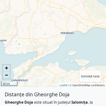
+
−
Schimbă harta
30 km
Leaflet
| © OpenStreetMap contributors
Distanțe din Gheorghe Doja
Gheorghe Doja
este situat în județul
Ialomița
, la