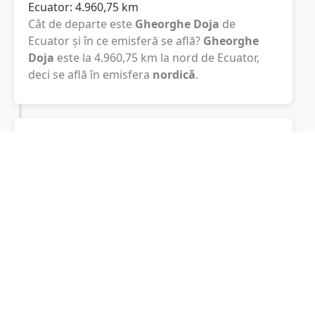
Ecuator:
4.960,75
km
Cât de departe este
Gheorghe Doja
de
Ecuator și în ce emisferă se află?
Gheorghe
Doja
este la
4.960,75
km
la nord de Ecuator,
deci se află în emisfera
nordică
.
Polul Sud:
14.968,29
km
Cât este de departe
Gheorghe Doja
de Polul
Sud? De la
Gheorghe Doja
la Polul Sud sunt
14.968,29
km
, spre sud.
Localități în apropiere de Gheorghe
Doja
Andrășești
(5 km)