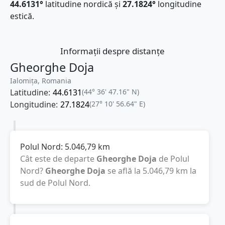
44.6131°
latitudine nordică și
27.1824°
longitudine
estică.
Informații despre distanțe
Gheorghe Doja
Ialomița, Romania
Latitudine:
44.6131
(44° 36' 47.16" N)
Longitudine:
27.1824
(27° 10' 56.64" E)
Polul Nord:
5.046,79
km
Cât este de departe
Gheorghe Doja
de Polul
Nord?
Gheorghe Doja
se află la
5.046,79
km
la
sud de Polul Nord.