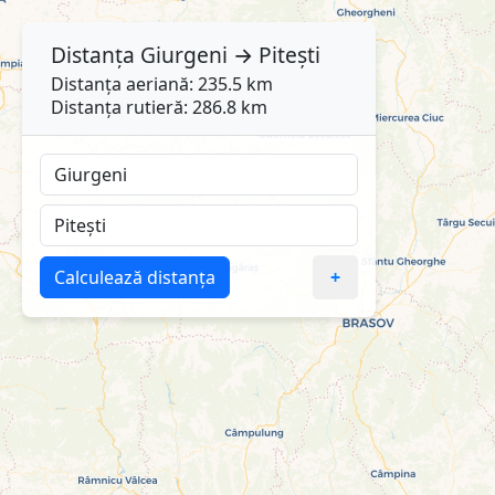
Distanța
Giurgeni
→
Pitești
Distanța aeriană: 235.5 km
Distanța rutieră: 286.8 km
Calculează distanța
+