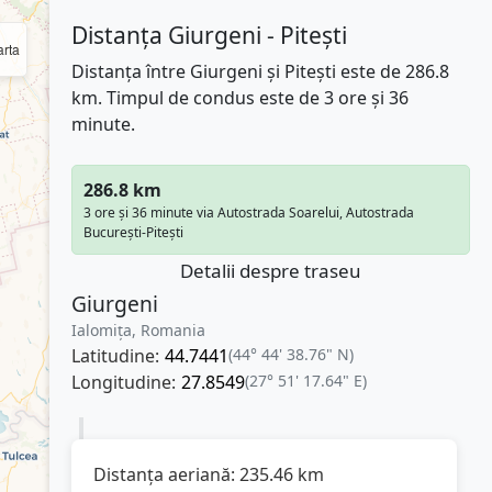
Distanța Giurgeni - Pitești
rta
Distanța între Giurgeni și Pitești este de 286.8
km. Timpul de condus este de 3 ore și 36
minute.
286.8 km
3 ore și 36 minute via Autostrada Soarelui, Autostrada
București-Pitești
Detalii despre traseu
Giurgeni
Ialomița, Romania
Latitudine:
44.7441
(44° 44' 38.76" N)
Longitudine:
27.8549
(27° 51' 17.64" E)
Distanța aeriană:
235.46
km