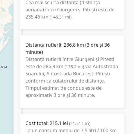
Cea mai scurtă distanță (distanța
aeriană) între
Giurgeni
și
Pitești
este de
235.46
km
(
146.31
mi
).
Distanța rutieră:
286.8
km
(
3 ore și 36
minute
)
Distanță rutieră între
Giurgeni
și
Pitești
este de
286.8
km
via Autostrada
(
178.2
mi
)
Soarelui, Autostrada București-Pitești
conform calculatorului de distanțe.
Timpul estimat de condus este de
aproximativ
3 ore și 36 minute
.
Cost total:
215.1
lei
(
21.51
litri
)
La un consum mediu de
7.5 litri / 100 km
,