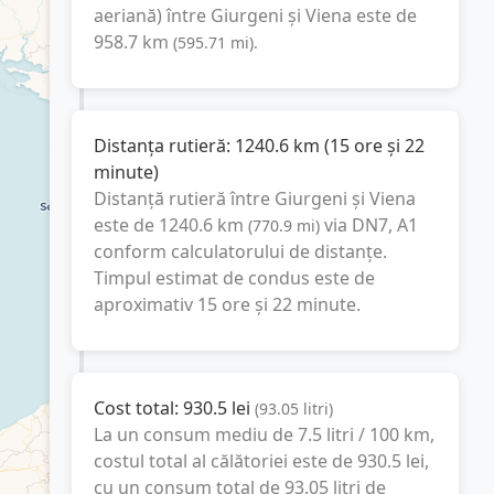
aeriană) între
Giurgeni
și
Viena
este de
958.7
km
(
595.71
mi
).
Distanța rutieră:
1240.6
km
(
15 ore și 22
minute
)
Distanță rutieră între
Giurgeni
și
Viena
este de
1240.6
km
via DN7, A1
(
770.9
mi
)
conform calculatorului de distanțe.
Timpul estimat de condus este de
aproximativ
15 ore și 22 minute
.
Cost total:
930.5
lei
(
93.05
litri
)
La un consum mediu de
7.5 litri / 100 km
,
costul total al călătoriei este de
930.5
lei
,
cu un consum total de
93.05
litri
de