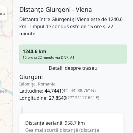
Distanța Giurgeni - Viena
rta
Distanța între Giurgeni și Viena este de 1240.6
km. Timpul de condus este de 15 ore și 22
minute.
1240.6 km
15 ore și 22 minute via DN7, A1
Detalii despre traseu
Giurgeni
Ialomița, Romania
Latitudine:
44.7441
(44° 44' 38.76" N)
Longitudine:
27.8549
(27° 51' 17.64" E)
Distanța aeriană:
958.7
km
Cea mai scurtă distanță (distanța