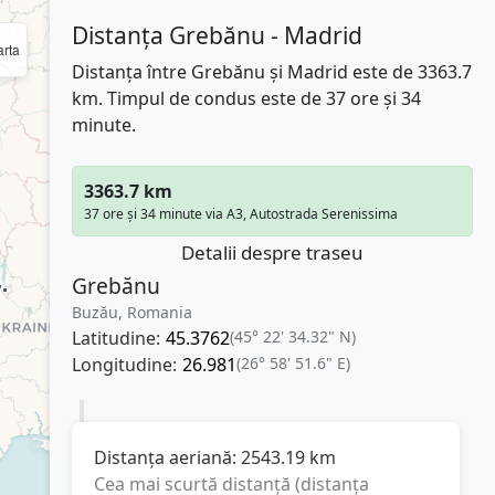
Distanța Grebănu - Madrid
rta
Distanța între Grebănu și Madrid este de 3363.7
km. Timpul de condus este de 37 ore și 34
minute.
3363.7 km
37 ore și 34 minute via A3, Autostrada Serenissima
Detalii despre traseu
Grebănu
Buzău, Romania
Latitudine:
45.3762
(45° 22' 34.32" N)
Longitudine:
26.981
(26° 58' 51.6" E)
Distanța aeriană:
2543.19
km
Cea mai scurtă distanță (distanța