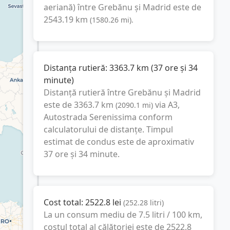
aeriană) între
Grebănu
și
Madrid
este de
2543.19
km
(
1580.26
mi
).
Distanța rutieră:
3363.7
km
(
37 ore și 34
minute
)
Distanță rutieră între
Grebănu
și
Madrid
este de
3363.7
km
via A3,
(
2090.1
mi
)
Autostrada Serenissima
conform
calculatorului de distanțe. Timpul
estimat de condus este de aproximativ
37 ore și 34 minute
.
Cost total:
2522.8
lei
(
252.28
litri
)
La un consum mediu de
7.5 litri / 100 km
,
costul total al călătoriei este de
2522.8