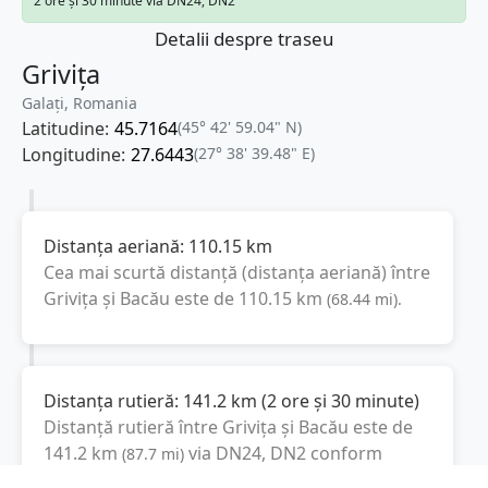
2 ore și 30 minute via DN24, DN2
Detalii despre traseu
Grivița
Galați, Romania
Latitudine:
45.7164
(45° 42' 59.04" N)
Longitudine:
27.6443
(27° 38' 39.48" E)
Distanța aeriană:
110.15
km
Cea mai scurtă distanță (distanța aeriană) între
Grivița
și
Bacău
este de
110.15
km
(
68.44
mi
).
Distanța rutieră:
141.2
km
(
2 ore și 30 minute
)
Distanță rutieră între
Grivița
și
Bacău
este de
141.2
km
via DN24, DN2
conform
(
87.7
mi
)
calculatorului de distanțe. Timpul estimat de