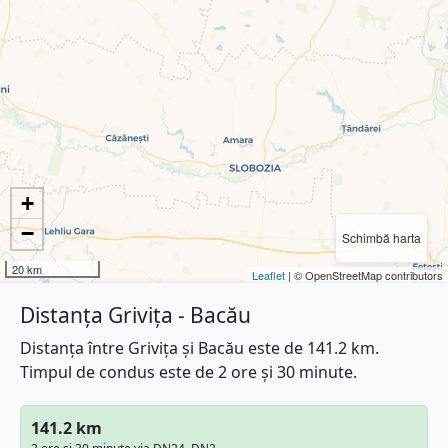
+
−
Schimbă harta
20 km
Leaflet
| © OpenStreetMap contributors
Distanța Grivița - Bacău
Distanța între Grivița și Bacău este de 141.2 km.
Timpul de condus este de 2 ore și 30 minute.
141.2 km