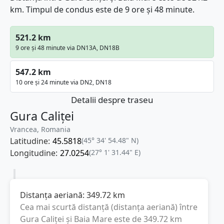
km. Timpul de condus este de 9 ore și 48 minute.
521.2 km
9 ore și 48 minute via DN13A, DN18B
547.2 km
10 ore și 24 minute via DN2, DN18
Detalii despre traseu
Gura Caliței
Vrancea, Romania
Latitudine:
45.5818
(45° 34' 54.48" N)
Longitudine:
27.0254
(27° 1' 31.44" E)
Distanța aeriană:
349.72
km
Cea mai scurtă distanță (distanța aeriană) între
Gura Caliței
și
Baia Mare
este de
349.72
km