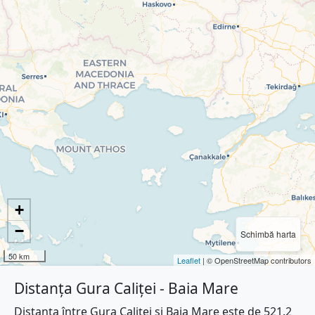
+
−
Schimbă harta
50 km
Leaflet
| © OpenStreetMap contributors
Distanța Gura Caliței - Baia Mare
Distanța între Gura Caliței și Baia Mare este de 521.2