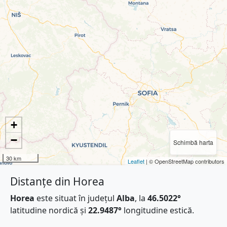
+
−
Schimbă harta
30 km
Leaflet
| © OpenStreetMap contributors
Distanțe din Horea
Horea
este situat în județul
Alba
, la
46.5022°
latitudine nordică și
22.9487°
longitudine estică.