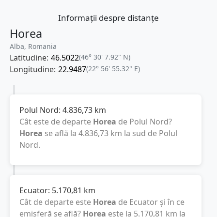
Informații despre distanțe
Horea
Alba, Romania
Latitudine:
46.5022
(46° 30' 7.92" N)
Longitudine:
22.9487
(22° 56' 55.32" E)
Polul Nord:
4.836,73
km
Cât este de departe
Horea
de Polul Nord?
Horea
se află la
4.836,73
km
la sud de Polul
Nord.
Ecuator:
5.170,81
km
Cât de departe este
Horea
de Ecuator și în ce
emisferă se află?
Horea
este la
5.170,81
km
la