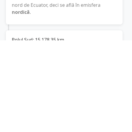
nord de Ecuator, deci se află în emisfera
nordică
.
Polul Sud:
15.178,35
km
Cât este de departe
Horea
de Polul Sud? De la
Horea
la Polul Sud sunt
15.178,35
km
, spre
sud.
Localități în apropiere de Horea
Albac
(6 km)
Scărișoara
(8 km)
Gârda de Sus
(11 km)
Vadu Moților
(12 km)