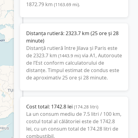
1872.79
km
(
1163.69
mi
).
Distanța rutieră:
2323.7
km
(
25 ore și 28
minute
)
Distanță rutieră între
Jilava
și
Paris
este
de
2323.7
km
via A1, Autoroute
(
1443.9
mi
)
de l’Est
conform calculatorului de
distanțe. Timpul estimat de condus este
de aproximativ
25 ore și 28 minute
.
Cost total:
1742.8
lei
(
174.28
litri
)
La un consum mediu de
7.5 litri / 100 km
,
costul total al călătoriei este de
1742.8
lei
, cu un consum total de
174.28
litri
de
combustibil.