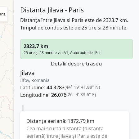
Distanța Jilava - Paris
rta
Distanța între Jilava și Paris este de 2323.7 km.
Timpul de condus este de 25 ore și 28 minute.
2323.7 km
25 ore și 28 minute via A1, Autoroute de l’Est
Detalii despre traseu
Jilava
Ilfov, Romania
Latitudine:
44.3283
(44° 19' 41.88" N)
Longitudine:
26.076
(26° 4' 33.6" E)
Distanța aeriană:
1872.79
km
Cea mai scurtă distanță (distanța
aeriană) între
Jilava
și
Paris
este de