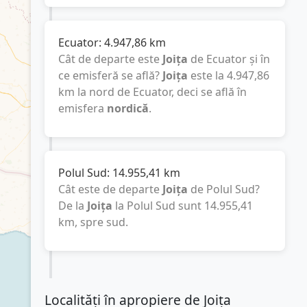
Ecuator:
4.947,86
km
Cât de departe este
Joița
de Ecuator și în
ce emisferă se află?
Joița
este la
4.947,86
km
la nord de Ecuator, deci se află în
emisfera
nordică
.
Polul Sud:
14.955,41
km
Cât este de departe
Joița
de Polul Sud?
De la
Joița
la Polul Sud sunt
14.955,41
km
, spre sud.
Localități în apropiere de Joița