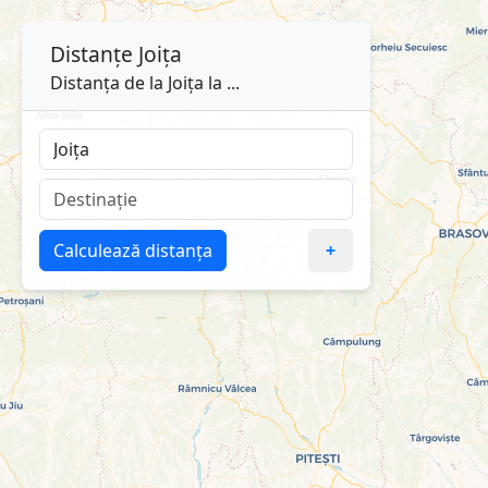
Distanțe
Joița
Distanța de la Joița la ...
Calculează distanța
+