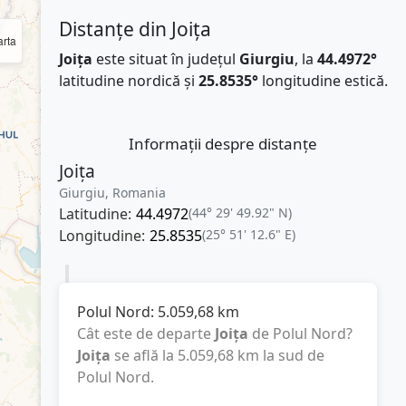
Distanțe din Joița
rta
Joița
este situat în județul
Giurgiu
, la
44.4972°
latitudine nordică și
25.8535°
longitudine estică.
Informații despre distanțe
Joița
Giurgiu, Romania
Latitudine:
44.4972
(44° 29' 49.92" N)
Longitudine:
25.8535
(25° 51' 12.6" E)
Polul Nord:
5.059,68
km
Cât este de departe
Joița
de Polul Nord?
Joița
se află la
5.059,68
km
la sud de
Polul Nord.