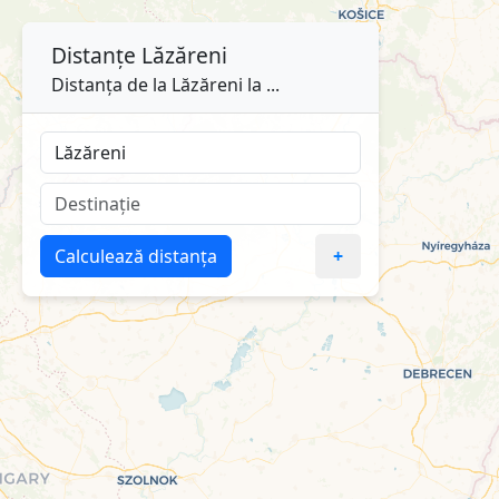
Distanțe
Lăzăreni
Distanța de la Lăzăreni la ...
Calculează distanța
+