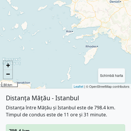
+
−
Schimbă harta
50 km
Leaflet
| © OpenStreetMap contributors
Distanța Mățău - Istanbul
Distanța între Mățău și Istanbul este de 798.4 km.
Timpul de condus este de 11 ore și 31 minute.
798.4 km