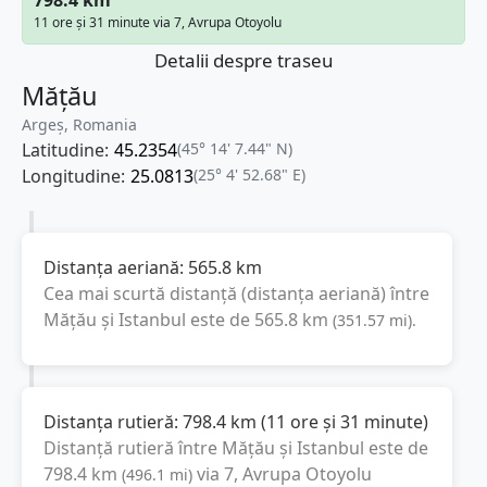
11 ore și 31 minute via 7, Avrupa Otoyolu
Detalii despre traseu
Mățău
Argeș, Romania
Latitudine:
45.2354
(45° 14' 7.44" N)
Longitudine:
25.0813
(25° 4' 52.68" E)
Distanța aeriană:
565.8
km
Cea mai scurtă distanță (distanța aeriană) între
Mățău
și
Istanbul
este de
565.8
km
(
351.57
mi
).
Distanța rutieră:
798.4
km
(
11 ore și 31 minute
)
Distanță rutieră între
Mățău
și
Istanbul
este de
798.4
km
via 7, Avrupa Otoyolu
(
496.1
mi
)