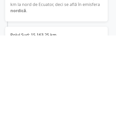
km
la nord de Ecuator, deci se află în emisfera
nordică
.
Polul Sud:
15.163,25
km
Cât este de departe
Mirăslău
de Polul Sud? De
la
Mirăslău
la Polul Sud sunt
15.163,25
km
,
spre sud.
Localități în apropiere de Mirăslău
Livezile
(6 km)
Aiud
(6 km)
Unirea
(9 km)
Rădești
(11 km)