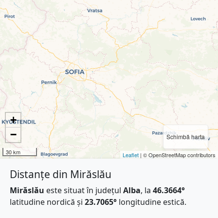
+
−
Schimbă harta
30 km
Leaflet
| © OpenStreetMap contributors
Distanțe din Mirăslău
Mirăslău
este situat în județul
Alba
, la
46.3664°
latitudine nordică și
23.7065°
longitudine estică.