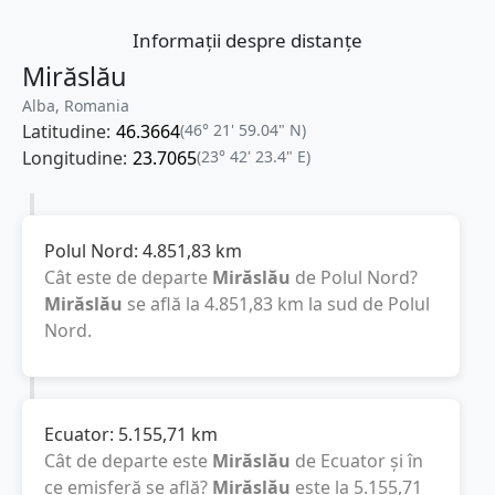
Informații despre distanțe
Mirăslău
Alba, Romania
Latitudine:
46.3664
(46° 21' 59.04" N)
Longitudine:
23.7065
(23° 42' 23.4" E)
Polul Nord:
4.851,83
km
Cât este de departe
Mirăslău
de Polul Nord?
Mirăslău
se află la
4.851,83
km
la sud de Polul
Nord.
Ecuator:
5.155,71
km
Cât de departe este
Mirăslău
de Ecuator și în
ce emisferă se află?
Mirăslău
este la
5.155,71