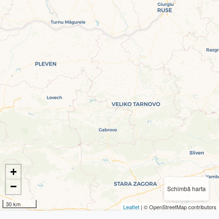
+
−
Schimbă harta
30 km
Leaflet
| © OpenStreetMap contributors