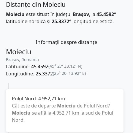
Distanțe din Moieciu
Moieciu
este situat în județul
Brașov
, la
45.4592°
latitudine nordică și
25.3372°
longitudine estică.
Informații despre distanțe
Moieciu
Brașov, Romania
Latitudine:
45.4592
(45° 27' 33.12" N)
Longitudine:
25.3372
(25° 20' 13.92" E)
Polul Nord:
4.952,71
km
Cât este de departe
Moieciu
de Polul Nord?
Moieciu
se află la
4.952,71
km
la sud de Polul
Nord.