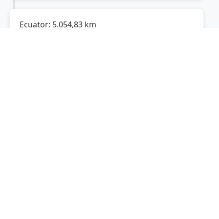
Ecuator:
5.054,83
km
Cât de departe este
Moieciu
de Ecuator și în ce
emisferă se află?
Moieciu
este la
5.054,83
km
la nord de Ecuator, deci se află în emisfera
nordică
.
Polul Sud:
15.062,38
km
Cât este de departe
Moieciu
de Polul Sud? De
la
Moieciu
la Polul Sud sunt
15.062,38
km
, spre
sud.
Localități în apropiere de Moieciu