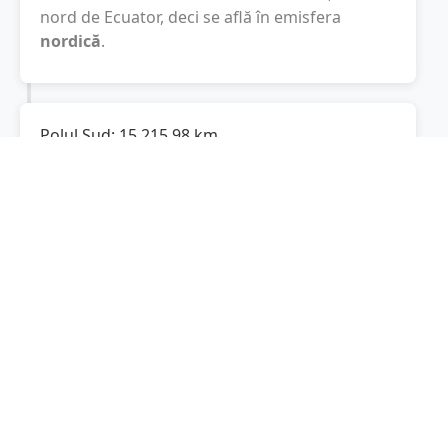
nord de Ecuator, deci se află în emisfera
nordică
.
Polul Sud:
15.215,98
km
Cât este de departe
Pălatca
de Polul Sud? De
la
Pălatca
la Polul Sud sunt
15.215,98
km
, spre
sud.
Localități în apropiere de Pălatca
Mociu
(6 km)
Suatu
(8 km)
Căianu
(8 km)
Geaca
(8 km)