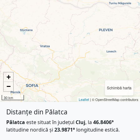
+
−
Schimbă harta
30 km
Leaflet
| © OpenStreetMap contributors
Distanțe din Pălatca
Pălatca
este situat în județul
Cluj
, la
46.8406°
latitudine nordică și
23.9871°
longitudine estică.