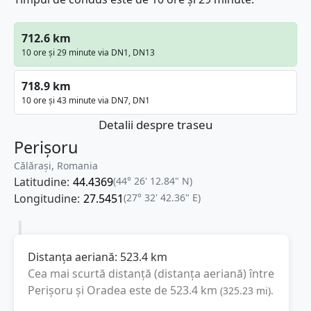
712.6 km
10 ore și 29 minute via DN1, DN13
718.9 km
10 ore și 43 minute via DN7, DN1
Detalii despre traseu
Perișoru
Călărași, Romania
Latitudine:
44.4369
(44° 26' 12.84" N)
Longitudine:
27.5451
(27° 32' 42.36" E)
Distanța aeriană:
523.4
km
Cea mai scurtă distanță (distanța aeriană) între
Perișoru
și
Oradea
este de
523.4
km
(
325.23
mi
).