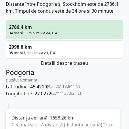
Distanța între Podgoria și Stockholm este de 2786.4
km. Timpul de condus este de 34 ore și 30 minute.
2786.4 km
34 ore și 30 minute via A4, E 4
2998.8 km
35 ore și 1 minute via A1, E 4
Detalii despre traseu
Podgoria
Buzău, Romania
Latitudine:
45.4219
(45° 25' 18.84" N)
Longitudine:
27.0272
(27° 1' 37.92" E)
Distanța aeriană:
1658.26
km
Cea mai scurtă distanță (distanța aeriană) între