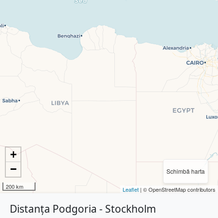
+
−
Schimbă harta
200 km
Leaflet
| © OpenStreetMap contributors
Distanța Podgoria - Stockholm