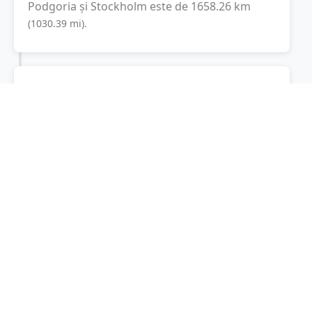
Podgoria
și
Stockholm
este de
1658.26
km
(
1030.39
mi
).
Distanța rutieră:
2786.4
km
(
34 ore și 30
minute
)
Distanță rutieră între
Podgoria
și
Stockholm
este de
2786.4
km
via A1, E 4
(
1731.4
mi
)
conform calculatorului de distanțe. Timpul
estimat de condus este de aproximativ
35 ore
și 1 minute
.
Cost total:
2089.8
lei
(
208.98
litri
)
La un consum mediu de
7.5 litri / 100 km
,
costul total al călătoriei este de
2089.8
lei
, cu
un consum total de
208.98
litri
de combustibil.