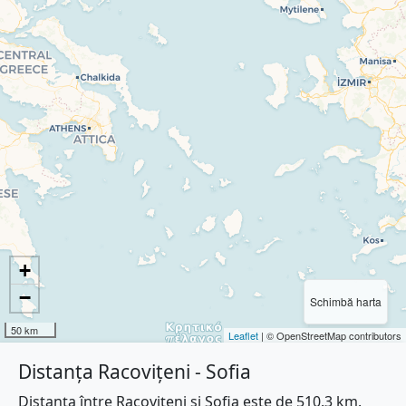
+
−
Schimbă harta
50 km
Leaflet
| © OpenStreetMap contributors
Distanța Racovițeni - Sofia
Distanța între Racovițeni și Sofia este de 510.3 km.