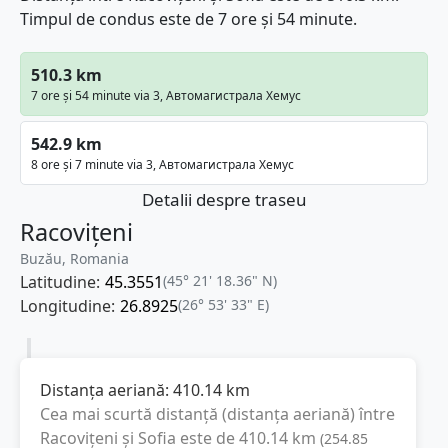
Timpul de condus este de 7 ore și 54 minute.
510.3 km
7 ore și 54 minute via 3, Автомагистрала Хемус
542.9 km
8 ore și 7 minute via 3, Автомагистрала Хемус
Detalii despre traseu
Racovițeni
Buzău, Romania
Latitudine:
45.3551
(45° 21' 18.36" N)
Longitudine:
26.8925
(26° 53' 33" E)
Distanța aeriană:
410.14
km
Cea mai scurtă distanță (distanța aeriană) între
Racovițeni
și
Sofia
este de
410.14
km
(
254.85