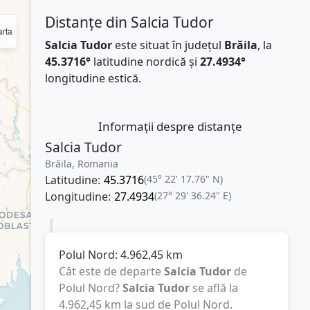
Distanțe din Salcia Tudor
rta
Salcia Tudor
este situat în județul
Brăila
, la
45.3716°
latitudine nordică și
27.4934°
longitudine estică.
Informații despre distanțe
Salcia Tudor
Brăila, Romania
Latitudine:
45.3716
(45° 22' 17.76" N)
Longitudine:
27.4934
(27° 29' 36.24" E)
Polul Nord:
4.962,45
km
Cât este de departe
Salcia Tudor
de
Polul Nord?
Salcia Tudor
se află la
4.962,45
km
la sud de Polul Nord.