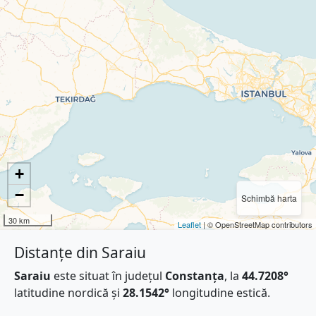
+
−
Schimbă harta
30 km
Leaflet
| © OpenStreetMap contributors
Distanțe din Saraiu
Saraiu
este situat în județul
Constanța
, la
44.7208°
latitudine nordică și
28.1542°
longitudine estică.