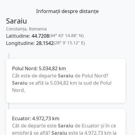
Informații despre distanțe
Saraiu
Constanța, Romania
Latitudine:
44.7208
(44° 43' 14.88" N)
Longitudine:
28.1542
(28° 9' 15.12" E)
Polul Nord:
5.034,82
km
Cât este de departe
Saraiu
de Polul Nord?
Saraiu
se află la
5.034,82
km
la sud de Polul
Nord.
Ecuator:
4.972,73
km
Cât de departe este
Saraiu
de Ecuator și în ce
emisferă se află?
Saraiu
este la
4.972,73
km
la