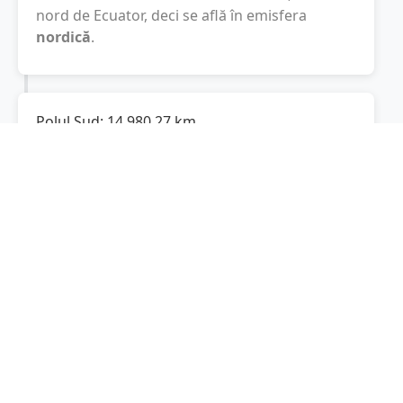
nord de Ecuator, deci se află în emisfera
nordică
.
Polul Sud:
14.980,27
km
Cât este de departe
Saraiu
de Polul Sud? De la
Saraiu
la Polul Sud sunt
14.980,27
km
, spre
sud.
Localități în apropiere de Saraiu
Gârliciu
(8 km)
Horia
(10 km)
Vulturu
(12 km)
Ciobanu
(13 km)