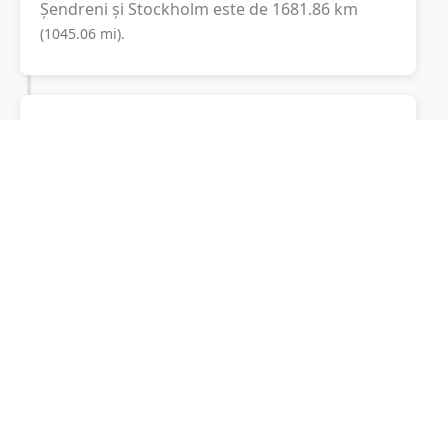
Șendreni
și
Stockholm
este de
1681.86
km
(
1045.06
mi
).
Distanța rutieră:
2816.9
km
(
35 ore și 13
minute
)
Distanță rutieră între
Șendreni
și
Stockholm
este de
2816.9
km
via A1, E 4
(
1750.3
mi
)
conform calculatorului de distanțe. Timpul
estimat de condus este de aproximativ
36 ore
și 7 minute
.
Cost total:
2112.7
lei
(
211.27
litri
)
La un consum mediu de
7.5 litri / 100 km
,
costul total al călătoriei este de
2112.7
lei
, cu
un consum total de
211.27
litri
de combustibil.