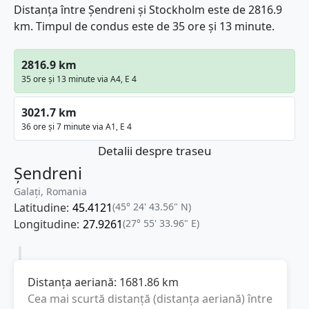
Distanța între Șendreni și Stockholm este de 2816.9
km. Timpul de condus este de 35 ore și 13 minute.
2816.9 km
35 ore și 13 minute via A4, E 4
3021.7 km
36 ore și 7 minute via A1, E 4
Detalii despre traseu
Șendreni
Galați, Romania
Latitudine:
45.4121
(45° 24' 43.56" N)
Longitudine:
27.9261
(27° 55' 33.96" E)
Distanța aeriană:
1681.86
km
Cea mai scurtă distanță (distanța aeriană) între