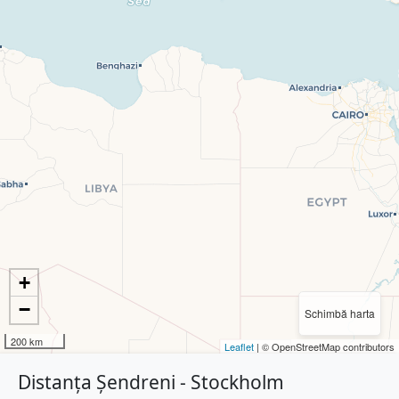
+
−
Schimbă harta
200 km
Leaflet
| © OpenStreetMap contributors
Distanța Șendreni - Stockholm