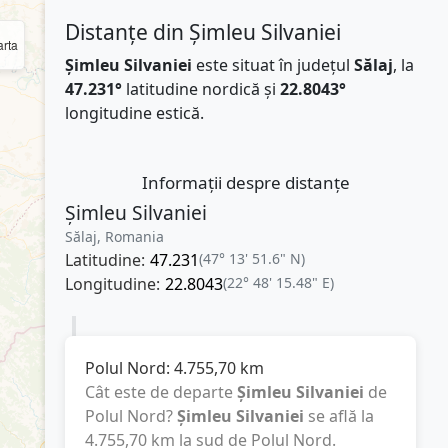
Distanțe din Șimleu Silvaniei
rta
Șimleu Silvaniei
este situat în județul
Sălaj
, la
47.231°
latitudine nordică și
22.8043°
longitudine estică.
Informații despre distanțe
Șimleu Silvaniei
Sălaj, Romania
Latitudine:
47.231
(47° 13' 51.6" N)
Longitudine:
22.8043
(22° 48' 15.48" E)
Polul Nord:
4.755,70
km
Cât este de departe
Șimleu Silvaniei
de
Polul Nord?
Șimleu Silvaniei
se află la
4.755,70
km
la sud de Polul Nord.