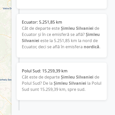
Ecuator:
5.251,85
km
Cât de departe este
Șimleu Silvaniei
de
Ecuator și în ce emisferă se află?
Șimleu
Silvaniei
este la
5.251,85
km
la nord de
Ecuator, deci se află în emisfera
nordică
.
Polul Sud:
15.259,39
km
Cât este de departe
Șimleu Silvaniei
de
Polul Sud? De la
Șimleu Silvaniei
la Polul
Sud sunt
15.259,39
km
, spre sud.