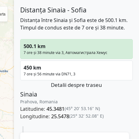
Distanța Sinaia - Sofia
rta
Distanța între Sinaia și Sofia este de 500.1 km.
Timpul de condus este de 7 ore și 38 minute.
500.1 km
7 ore și 38 minute via 3, Автомагистрала Хемус
450 km
7 ore și 56 minute via DN71, 3
Detalii despre traseu
Sinaia
Prahova, Romania
Latitudine:
45.3481
(45° 20' 53.16" N)
Longitudine:
25.5478
(25° 32' 52.08" E)