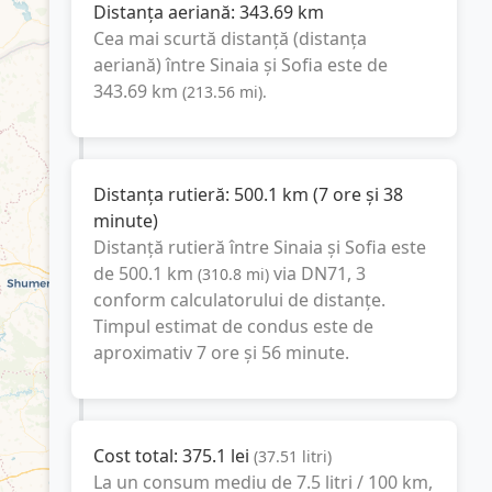
Distanța aeriană:
343.69
km
Cea mai scurtă distanță (distanța
aeriană) între
Sinaia
și
Sofia
este de
343.69
km
(
213.56
mi
).
Distanța rutieră:
500.1
km
(
7 ore și 38
minute
)
Distanță rutieră între
Sinaia
și
Sofia
este
de
500.1
km
via DN71, 3
(
310.8
mi
)
conform calculatorului de distanțe.
Timpul estimat de condus este de
aproximativ
7 ore și 56 minute
.
Cost total:
375.1
lei
(
37.51
litri
)
La un consum mediu de
7.5 litri / 100 km
,