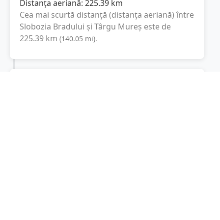
Distanța aeriană:
225.39
km
Cea mai scurtă distanță (distanța aeriană) între
Slobozia Bradului
și
Târgu Mureș
este de
225.39
km
(
140.05
mi
).
Distanța rutieră:
355.2
km
(
6 ore și 26 minute
)
Distanță rutieră între
Slobozia Bradului
și
Târgu Mureș
este de
355.2
km
via
(
220.7
mi
)
DN1, DN13
conform calculatorului de distanțe.
Timpul estimat de condus este de aproximativ
6 ore și 40 minute
.
Cost total:
266.4
lei
(
26.64
litri
)
La un consum mediu de
7.5 litri / 100 km
,
costul total al călătoriei este de
266.4
lei
, cu un