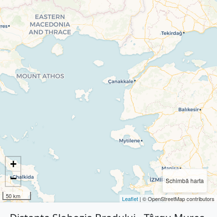
+
−
Schimbă harta
50 km
Leaflet
| © OpenStreetMap contributors