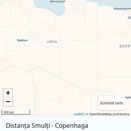
+
−
Schimbă harta
300 km
Leaflet
| © OpenStreetMap contributors
Distanța Smulți - Copenhaga