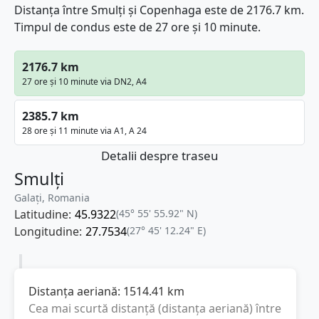
Distanța între Smulți și Copenhaga este de 2176.7 km.
Timpul de condus este de 27 ore și 10 minute.
2176.7 km
27 ore și 10 minute via DN2, A4
2385.7 km
28 ore și 11 minute via A1, A 24
Detalii despre traseu
Smulți
Galați, Romania
Latitudine:
45.9322
(45° 55' 55.92" N)
Longitudine:
27.7534
(27° 45' 12.24" E)
Distanța aeriană:
1514.41
km
Cea mai scurtă distanță (distanța aeriană) între