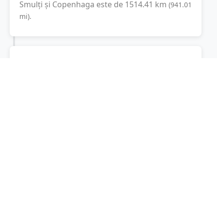
Smulți
și
Copenhaga
este de
1514.41
km
(
941.01
mi
).
Distanța rutieră:
2176.7
km
(
27 ore și 10
minute
)
Distanță rutieră între
Smulți
și
Copenhaga
este
de
2176.7
km
via A1, A 24
conform
(
1352.5
mi
)
calculatorului de distanțe. Timpul estimat de
condus este de aproximativ
28 ore și 11
minute
.
Cost total:
1632.5
lei
(
163.25
litri
)
La un consum mediu de
7.5 litri / 100 km
,
costul total al călătoriei este de
1632.5
lei
, cu
un consum total de
163.25
litri
de combustibil.