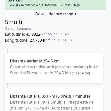
5 ore și 7 minute via A7, Autostrada București-Pitești
Detalii despre traseu
Smulți
Galați, Romania
Latitudine:
45.9322
(45° 55' 55.92" N)
Longitudine:
27.7534
(27° 45' 12.24" E)
Distanța aeriană:
254.5
km
Cea mai scurtă distanță (distanța aeriană) între
Smulți
și
Pitești
este de
254.5
km
(
158.14
mi
).
Distanța rutieră:
391
km
(
5 ore și 7 minute
)
Distanță rutieră între
Smulți
și
Pitești
este de
391
km
via A7, Autostrada București-
(
243
mi
)