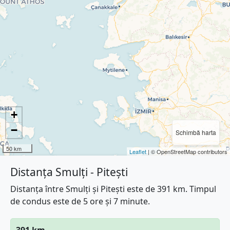
+
−
Schimbă harta
50 km
Leaflet
| © OpenStreetMap contributors
Distanța Smulți - Pitești
Distanța între Smulți și Pitești este de 391 km. Timpul
de condus este de 5 ore și 7 minute.
391 km