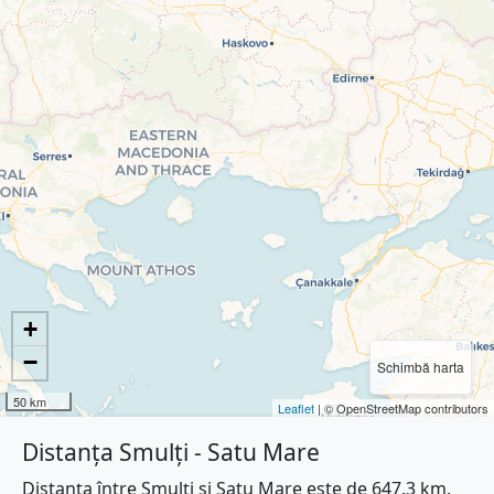
+
−
Schimbă harta
50 km
Leaflet
| © OpenStreetMap contributors
Distanța Smulți - Satu Mare
Distanța între Smulți și Satu Mare este de 647.3 km.