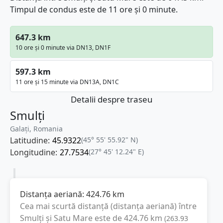
Timpul de condus este de 11 ore și 0 minute.
647.3 km
10 ore și 0 minute via DN13, DN1F
597.3 km
11 ore și 15 minute via DN13A, DN1C
Detalii despre traseu
Smulți
Galați, Romania
Latitudine:
45.9322
(45° 55' 55.92" N)
Longitudine:
27.7534
(27° 45' 12.24" E)
Distanța aeriană:
424.76
km
Cea mai scurtă distanță (distanța aeriană) între
Smulți
și
Satu Mare
este de
424.76
km
(
263.93