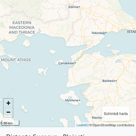
+
−
Schimbă harta
50 km
Leaflet
| © OpenStreetMap contributors