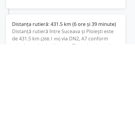
Distanța rutieră:
431.5
km
(
6 ore și 39 minute
)
Distanță rutieră între
Suceava
și
Ploiești
este
de
431.5
km
via DN2, A7
conform
(
268.1
mi
)
calculatorului de distanțe. Timpul estimat de
condus este de aproximativ
6 ore și 39 minute
.
Cost total:
323.6
lei
(
32.36
litri
)
La un consum mediu de
7.5 litri / 100 km
,
costul total al călătoriei este de
323.6
lei
, cu un
consum total de
32.36
litri
de combustibil.