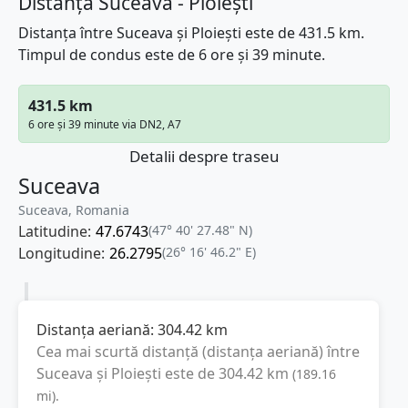
Distanța Suceava - Ploiești
Distanța între Suceava și Ploiești este de 431.5 km.
Timpul de condus este de 6 ore și 39 minute.
431.5 km
6 ore și 39 minute via DN2, A7
Detalii despre traseu
Suceava
Suceava, Romania
Latitudine:
47.6743
(47° 40' 27.48" N)
Longitudine:
26.2795
(26° 16' 46.2" E)
Distanța aeriană:
304.42
km
Cea mai scurtă distanță (distanța aeriană) între
Suceava
și
Ploiești
este de
304.42
km
(
189.16
mi
).