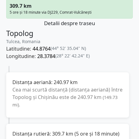
309.7 km
5 ore și 18 minute via DJ229, Comrat-Vulcănești
Detalii despre traseu
Topolog
Tulcea, Romania
Latitudine:
44.8764
(44° 52' 35.04" N)
Longitudine:
28.3784
(28° 22' 42.24" E)
Distanța aeriană:
240.97
km
Cea mai scurtă distanță (distanța aeriană) între
Topolog
și
Chișinău
este de
240.97
km
(
149.73
mi
).
Distanța rutieră:
309.7
km
(
5 ore și 18 minute
)