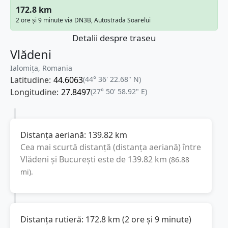
172.8 km
2 ore și 9 minute via DN3B, Autostrada Soarelui
Detalii despre traseu
Vlădeni
Ialomița, Romania
Latitudine:
44.6063
(44° 36' 22.68" N)
Longitudine:
27.8497
(27° 50' 58.92" E)
Distanța aeriană:
139.82
km
Cea mai scurtă distanță (distanța aeriană) între
Vlădeni
și
București
este de
139.82
km
(
86.88
mi
).
Distanța rutieră:
172.8
km
(
2 ore și 9 minute
)