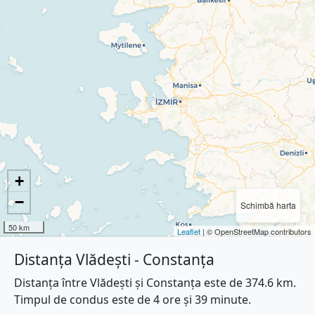
+
−
Schimbă harta
50 km
Leaflet
| © OpenStreetMap contributors
Distanța Vlădești - Constanța
Distanța între Vlădești și Constanța este de 374.6 km.
Timpul de condus este de 4 ore și 39 minute.