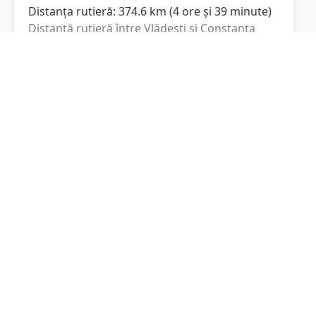
Distanța rutieră:
374.6
km
(
4 ore și 39 minute
)
Distanță rutieră între
Vlădești
și
Constanța
este de
374.6
km
via Autostrada
(
232.8
mi
)
București-Pitești, Autostrada Soarelui
conform
calculatorului de distanțe. Timpul estimat de
condus este de aproximativ
4 ore și 39 minute
.
Cost total:
281
lei
(
28.1
litri
)
La un consum mediu de
7.5 litri / 100 km
,
costul total al călătoriei este de
281
lei
, cu un
consum total de
28.1
litri
de combustibil.
Constanța
Constanța, Romania