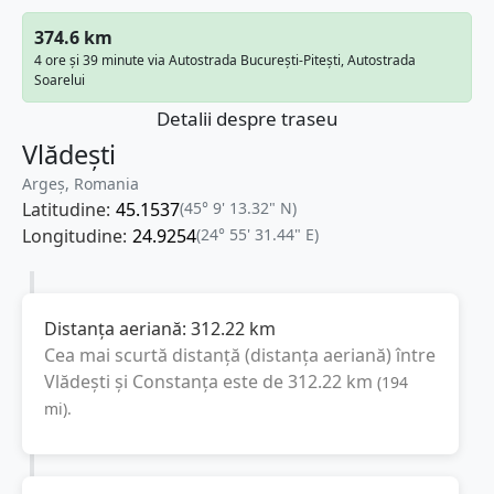
374.6 km
4 ore și 39 minute via Autostrada București-Pitești, Autostrada
Soarelui
Detalii despre traseu
Vlădești
Argeș, Romania
Latitudine:
45.1537
(45° 9' 13.32" N)
Longitudine:
24.9254
(24° 55' 31.44" E)
Distanța aeriană:
312.22
km
Cea mai scurtă distanță (distanța aeriană) între
Vlădești
și
Constanța
este de
312.22
km
(
194
mi
).