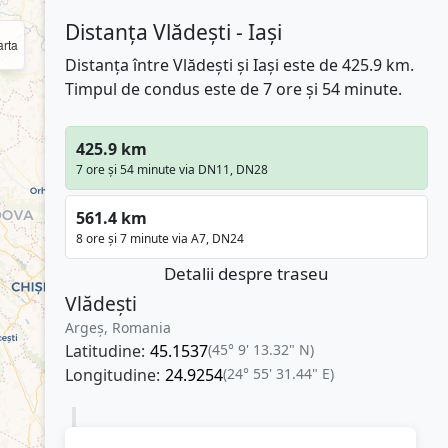
Distanța Vlădești - Iași
rta
Distanța între Vlădești și Iași este de 425.9 km.
Timpul de condus este de 7 ore și 54 minute.
425.9 km
7 ore și 54 minute via DN11, DN28
561.4 km
8 ore și 7 minute via A7, DN24
Detalii despre traseu
Vlădești
Argeș, Romania
Latitudine:
45.1537
(45° 9' 13.32" N)
Longitudine:
24.9254
(24° 55' 31.44" E)