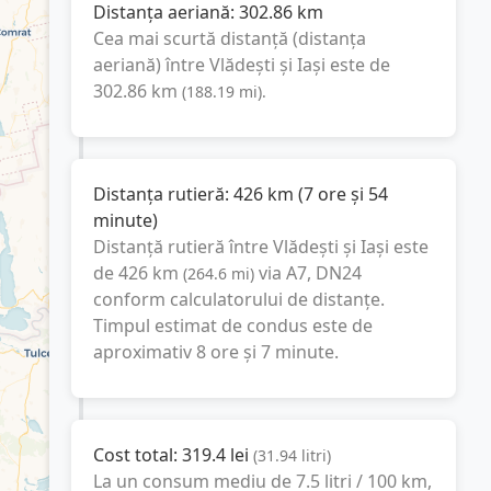
Distanța aeriană:
302.86
km
Cea mai scurtă distanță (distanța
aeriană) între
Vlădești
și
Iași
este de
302.86
km
(
188.19
mi
).
Distanța rutieră:
426
km
(
7 ore și 54
minute
)
Distanță rutieră între
Vlădești
și
Iași
este
de
426
km
via A7, DN24
(
264.6
mi
)
conform calculatorului de distanțe.
Timpul estimat de condus este de
aproximativ
8 ore și 7 minute
.
Cost total:
319.4
lei
(
31.94
litri
)
La un consum mediu de
7.5 litri / 100 km
,