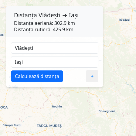
Distanța
Vlădești
→
Iași
Distanța aeriană: 302.9 km
Distanța rutieră: 425.9 km
Calculează distanța
+