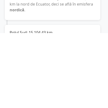
km
la nord de Ecuator, deci se află în emisfera
nordică
.
Polul Sud:
15.104,43
km
Cât este de departe
Vlădești
de Polul Sud? De
la
Vlădești
la Polul Sud sunt
15.104,43
km
, spre
sud.
Localități în apropiere de Vlădești
Măstăcani
(9 km)
Oancea
(9 km)
Fârțănești
(9 km)
Foltești
(11 km)