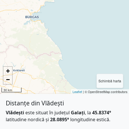
+
−
Schimbă harta
30 km
Leaflet
| © OpenStreetMap contributors
Distanțe din Vlădești
Vlădești
este situat în județul
Galați
, la
45.8374°
latitudine nordică și
28.0895°
longitudine estică.