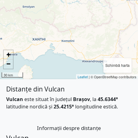
+
−
Schimbă harta
30 km
Leaflet
| © OpenStreetMap contributors
Distanțe din Vulcan
Vulcan
este situat în județul
Brașov
, la
45.6344°
latitudine nordică și
25.4215°
longitudine estică.
Informații despre distanțe