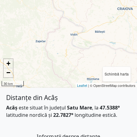
+
−
Schimbă harta
30 km
Leaflet
| © OpenStreetMap contributors
Distanțe din Acâș
Acâș
este situat în județul
Satu Mare
, la
47.5388°
latitudine nordică și
22.7827°
longitudine estică.
Informații despre distanțe