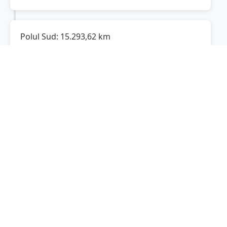
Polul Sud:
15.293,62
km
Cât este de departe
Acâș
de Polul Sud? De la
Acâș
la Polul Sud sunt
15.293,62
km
, spre sud.
Localități în apropiere de Acâș
Beltiug
(5 km)
Supuru de Jos
(8 km)
Săcășeni
(10 km)
Craidorolț
(10 km)
Socond
(13 km)
Ardud
(14 km)
Tășnad
(16 km)
Terebești
(16 km)