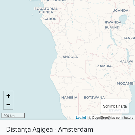
+
−
Schimbă harta
500 km
Leaflet
| © OpenStreetMap contributors
Distanța Agigea - Amsterdam