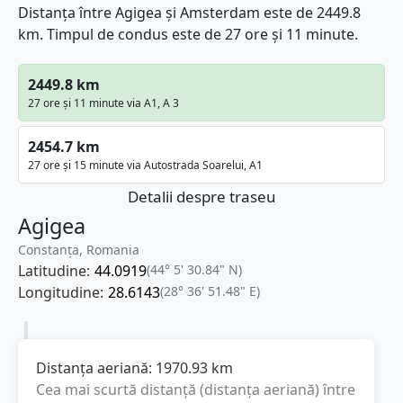
Distanța între Agigea și Amsterdam este de 2449.8
km. Timpul de condus este de 27 ore și 11 minute.
2449.8 km
27 ore și 11 minute via A1, A 3
2454.7 km
27 ore și 15 minute via Autostrada Soarelui, A1
Detalii despre traseu
Agigea
Constanța, Romania
Latitudine:
44.0919
(44° 5' 30.84" N)
Longitudine:
28.6143
(28° 36' 51.48" E)
Distanța aeriană:
1970.93
km
Cea mai scurtă distanță (distanța aeriană) între