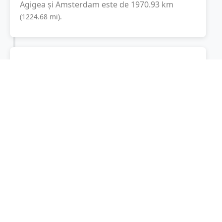
Agigea
și
Amsterdam
este de
1970.93
km
(
1224.68
mi
).
Distanța rutieră:
2449.8
km
(
27 ore și 11
minute
)
Distanță rutieră între
Agigea
și
Amsterdam
este de
2449.8
km
via Autostrada
(
1522.2
mi
)
Soarelui, A1
conform calculatorului de
distanțe. Timpul estimat de condus este de
aproximativ
27 ore și 15 minute
.
Cost total:
1837.4
lei
(
183.74
litri
)
La un consum mediu de
7.5 litri / 100 km
,
costul total al călătoriei este de
1837.4
lei
, cu
un consum total de
183.74
litri
de combustibil.