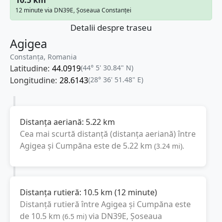
12 minute via DN39E, Șoseaua Constanței
Detalii despre traseu
Agigea
Constanța, Romania
Latitudine:
44.0919
(44° 5' 30.84" N)
Longitudine:
28.6143
(28° 36' 51.48" E)
Distanța aeriană:
5.22
km
Cea mai scurtă distanță (distanța aeriană) între
Agigea
și
Cumpăna
este de
5.22
km
(
3.24
mi
).
Distanța rutieră:
10.5
km
(
12 minute
)
Distanță rutieră între
Agigea
și
Cumpăna
este
de
10.5
km
via DN39E, Șoseaua
(
6.5
mi
)