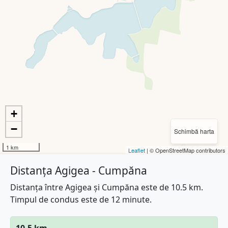
+
−
Schimbă harta
1 km
Leaflet
| © OpenStreetMap contributors
Distanța Agigea - Cumpăna
Distanța între Agigea și Cumpăna este de 10.5 km.
Timpul de condus este de 12 minute.
10.5 km