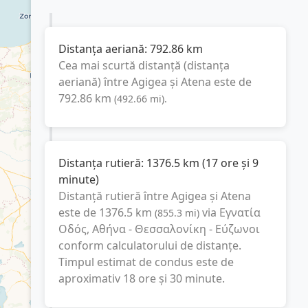
Distanța aeriană:
792.86
km
Cea mai scurtă distanță (distanța
aeriană) între
Agigea
și
Atena
este de
792.86
km
(
492.66
mi
).
Distanța rutieră:
1376.5
km
(
17 ore și 9
minute
)
Distanță rutieră între
Agigea
și
Atena
este de
1376.5
km
via Εγνατία
(
855.3
mi
)
Οδός, Αθήνα - Θεσσαλονίκη - Εύζωνοι
conform calculatorului de distanțe.
Timpul estimat de condus este de
aproximativ
18 ore și 30 minute
.